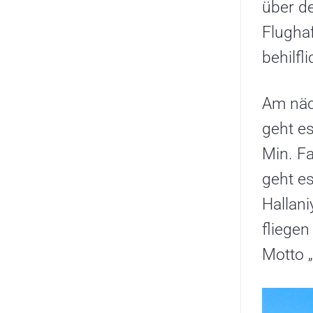
über de
Flughaf
behilfl
Am näc
geht e
Min. F
geht es
Hallani
fliegen
Motto „