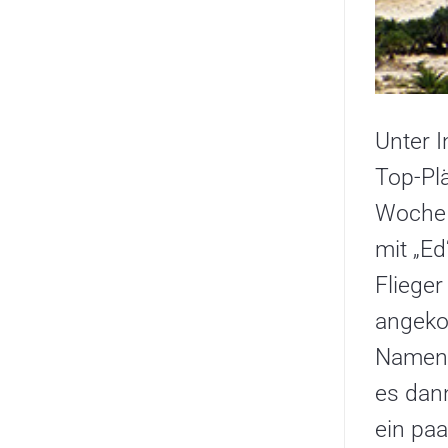
Unter I
Top-Pl
Woche 
mit „Ed
Flieger
angekom
Namens
es dan
ein paa