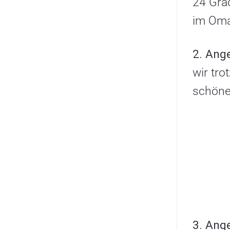
24 Grad
im Oma
2. Ange
wir tro
schöne
3. Ange