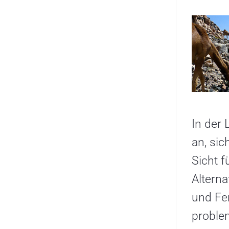
In der
an, si
Sicht f
Alterna
und Fe
problem