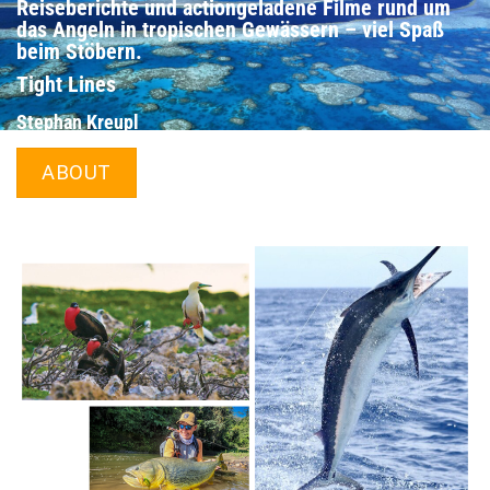
Reiseberichte und actiongeladene Filme rund um
das Angeln in tropischen Gewässern – viel Spaß
beim Stöbern.
Tight Lines
Stephan Kreupl
ABOUT