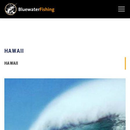
Zum
Inhalt
springen
HAWAII
HAWAII