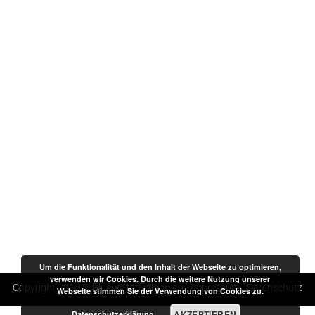
Um die Funktionalität und den Inhalt der Webseite zu optimieren,
verwenden wir Cookies. Durch die weitere Nutzung unserer
Copyright 2026 ©
BluewaterFishing.eu
-
Impressum
-
Datenschutz
Webseite stimmen Sie der Verwendung von Cookies zu.
AKZEPTIEREN
Datenschutzerklärung